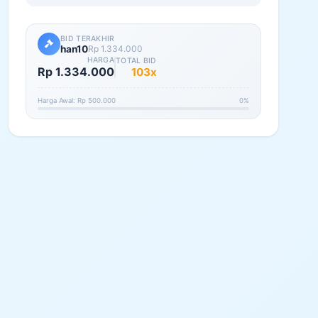
BID TERAKHIR
han10
Rp 1.334.000
HARGA
TOTAL BID
Rp 1.334.000
103x
Harga Awal: Rp 500.000
0%