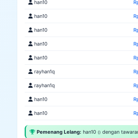
han10
R
han10
R
han10
R
han10
R
han10
R
rayhan1q
R
rayhan1q
R
han10
R
han10
R
Pemenang Lelang:
han10
dengan tawar
()