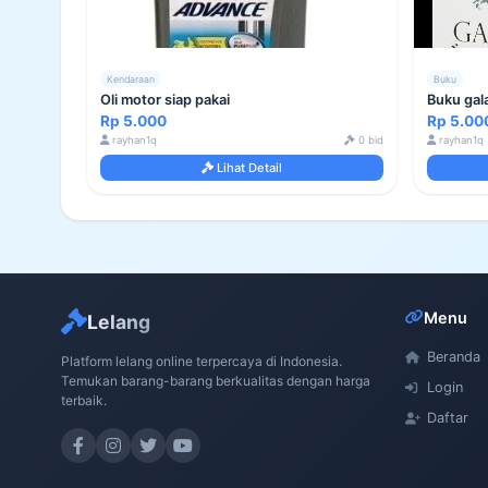
Kendaraan
Buku
Oli motor siap pakai
Buku gal
Rp 5.000
Rp 5.00
rayhan1q
0 bid
rayhan1q
Lihat Detail
Menu
Lelang
Beranda
Platform lelang online terpercaya di Indonesia.
Temukan barang-barang berkualitas dengan harga
Login
terbaik.
Daftar