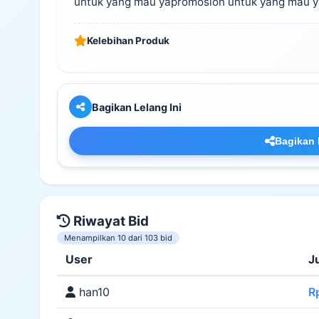
untuk yang mau yapromosion untuk yang mau y
Kelebihan Produk
Bagikan Lelang Ini
Bagikan 
Riwayat Bid
Menampilkan 10 dari 103 bid
User
J
han10
R