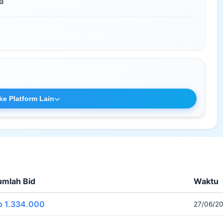
a
ke Platform Lain
umlah Bid
Waktu
p 1.334.000
27/06/20