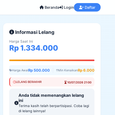
Beranda
Login
Daftar
Informasi Lelang
Harga Saat Ini
Rp 1.334.000
Rp 500.000
Rp 6.000
Harga Awal
Min Kenaikan
LELANG BERAKHIR
10/07/2026 21:00
Anda tidak memenangkan lelang
ini
Terima kasih telah berpartisipasi. Coba lagi
di lelang lainnya!