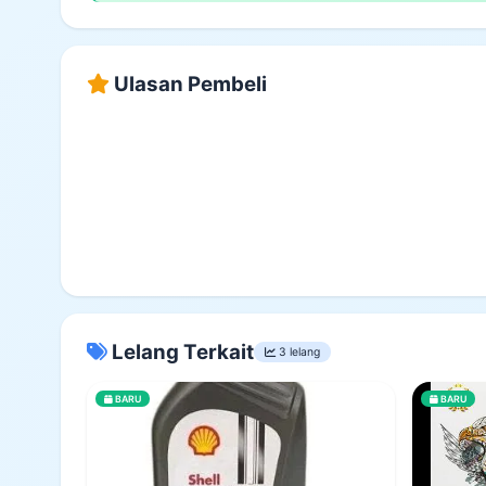
Ulasan Pembeli
Lelang Terkait
3 lelang
BARU
BARU