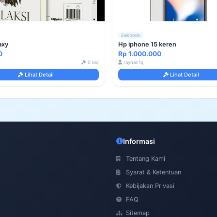
Elektronik
axy
Hp iphone 15 keren
0
Rp 1.000.000
0 bid
rayhan1q
Lihat Detail
Lihat Detail
Informasi
Tentang Kami
Syarat & Ketentuan
Kebijakan Privasi
FAQ
Sitemap